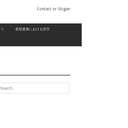
Contact or Slogan
おう
夜勤業務における苦労
arch
: