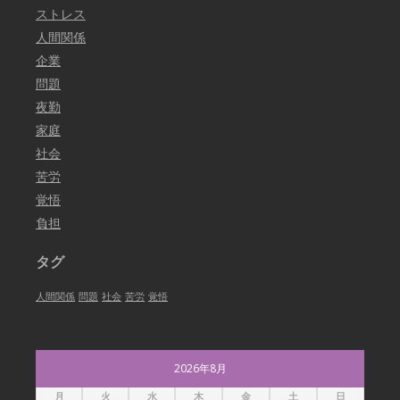
ストレス
人間関係
企業
問題
夜勤
家庭
社会
苦労
覚悟
負担
タグ
人間関係
問題
社会
苦労
覚悟
2026年8月
月
火
水
木
金
土
日