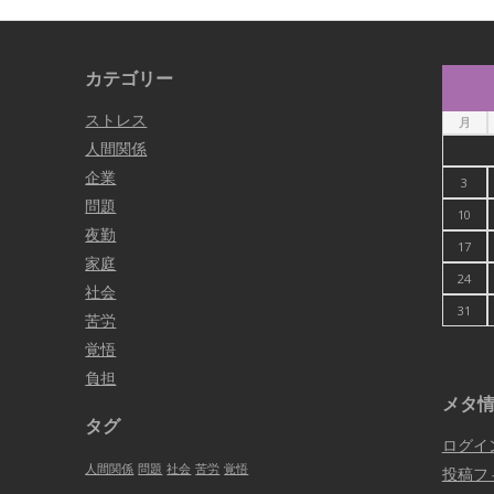
カテゴリー
ストレス
月
人間関係
企業
3
問題
10
夜勤
17
家庭
24
社会
31
苦労
覚悟
負担
メタ
タグ
ログイ
人間関係
問題
社会
苦労
覚悟
投稿フ