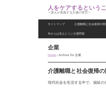
人をケアするという
～誰もが直面する介護の苦労～
サイトマップ
介護離職と社会復帰の関
外からは見えにくい介護問題
企業
Home
›
Archive for 企業
介護離職と社会復帰の
現代社会を生活する中で、福祉の