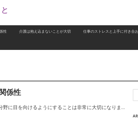
こと
係性
介護は抱え込まないことが大切
仕事のストレスと上手に付き合
関係性
Se
for
分野に目を向けるようにすることは非常に大切になりま…
AR